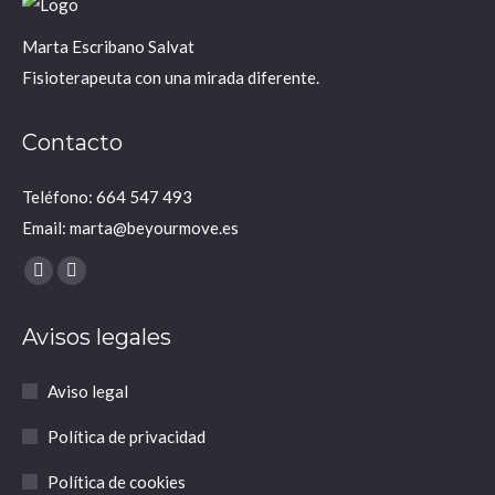
Marta Escribano Salvat
Fisioterapeuta con una mirada diferente.
Contacto
Teléfono: 664 547 493
Email: marta@beyourmove.es
Encuéntranos en:
YouTube
Instagram
page
page
Avisos legales
opens
opens
in
in
Aviso legal
new
new
window
window
Política de privacidad
Política de cookies