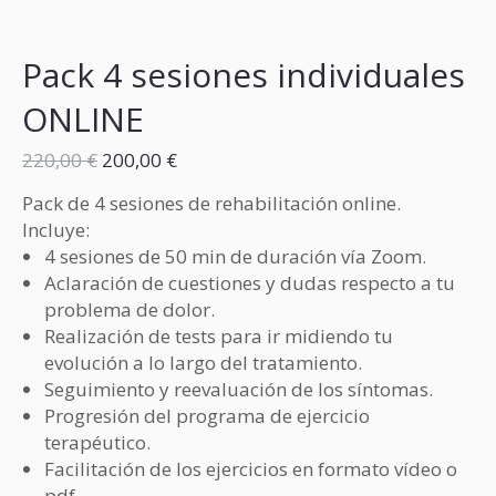
Pack 4 sesiones individuales
ONLINE
El
El
220,00
€
200,00
€
precio
precio
Pack de 4 sesiones de rehabilitación online.
original
actual
Incluye:
era:
es:
4 sesiones de 50 min de duración vía Zoom.
220,00 €.
200,00 €.
Aclaración de cuestiones y dudas respecto a tu
problema de dolor.
Realización de tests para ir midiendo tu
evolución a lo largo del tratamiento.
Seguimiento y reevaluación de los síntomas.
Progresión del programa de ejercicio
terapéutico.
Facilitación de los ejercicios en formato vídeo o
pdf.