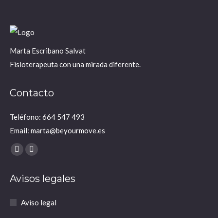
Marta Escribano Salvat
Fisioterapeuta con una mirada diferente.
Contacto
Teléfono: 664 547 493
Email: marta@beyourmove.es
Encuéntranos en:
YouTube
Instagram
page
page
Avisos legales
opens
opens
in
in
Aviso legal
new
new