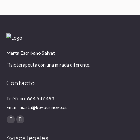
Marta Escribano Salvat
Fisioterapeuta con una mirada diferente.
Contacto
Teléfono: 664 547 493
Email: marta@beyourmove.es
Encuéntranos en:
YouTube
Instagram
page
page
Avisos legales
opens
opens