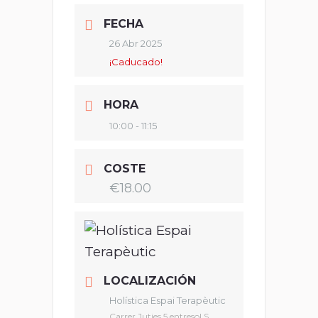
FECHA
26 Abr 2025
¡Caducado!
HORA
10:00 - 11:15
COSTE
€18.00
LOCALIZACIÓN
Holística Espai Terapèutic
Carrer Jutjes 5 entresol S,