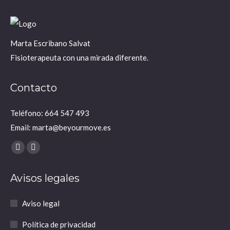
Marta Escribano Salvat
Fisioterapeuta con una mirada diferente.
Contacto
Teléfono: 664 547 493
Email: marta@beyourmove.es
Encuéntranos en:
YouTube
Instagram
page
page
Avisos legales
opens
opens
in
in
Aviso legal
new
new
window
window
Política de privacidad