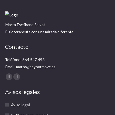
Marta Escribano Salvat
Fisioterapeuta con una mirada diferente.
Contacto
Teléfono: 664 547 493
Email: marta@beyourmove.es
Encuéntranos en:
YouTube
Instagram
page
page
Avisos legales
opens
opens
in
in
Aviso legal
new
new
window
window